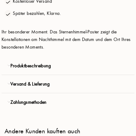
Kostenloser Versand
Planeten:
Aus
Später bezahlen, Klarna.
Personalisieren
Ihr besonderer Moment. Das Sternenhimmel-Poster zeigt die
Konstellationen am Nachthimmel mit dem Datum und dem Ort Ihres
Product
besonderen Moments.
€ 41.94
€ 58.80
Produktbeschreibung
WEITER
Versand & Lieferung
Kostenloser Versand
Zahlungsmethoden
Andere Kunden kauften auch