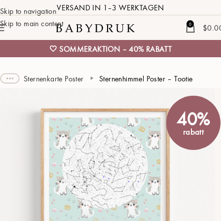
VERSAND IN 1–3 WERKTAGEN
Skip to navigation
Skip to main content
0
$
0.0
🤍 SOMMERAKTION – 40% RABATT
Sternenkarte Poster
Sternenhimmel Poster – Tootie
40%
rabatt
Geburt unseres Kleinen ❤
ORT AUSWÄHLEN
52°22'03" N, 004°54'15" E
01 JANUAR 2026