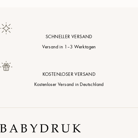
Baumwollperle
Taubengrau
SCHNELLER VERSAND
Sanfte Blüte
Versand in 1–3 Werktagen
Puderblau
KOSTENLOSER VERSAND
Pistaziencreme
Kostenloser Versand in Deutschland
Sanfter Sand
Giraffe