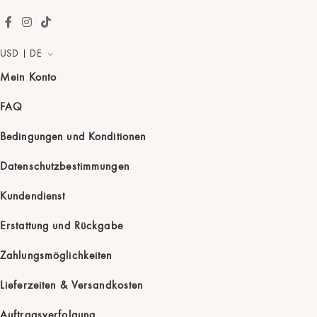
Karte Farbe
Übernehmen
Flamingo
USD | DE
BooBoo
Samtschwarz
Mein Konto
Dino
Nachtblau
FAQ
Bedingungen und Konditionen
Snuggle
Baumwollperle
Datenschutzbestimmungen
Kundendienst
Cuteplanets
Pistaziencreme
Erstattung und Rückgabe
Stil
Übernehmen
Plonky
Taubengrau
Zahlungsmöglichkeiten
Lieferzeiten & Versandkosten
Tootie
Puderblau
Rand
Auftragsverfolgung