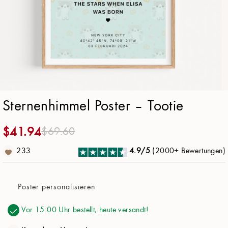
Poster Papier
21x30cm (8.3x11.8 in)
Design
Hintergrund:
Tootie
Sternenhimmel Poster – Tootie
Karte Farbe:
Baumwollperle
$
41.94
$
69.60
Stil:
Rand
233
4.9/5
(2000+ Bewertungen)
Sternbilder:
An
Raster:
Aus
Poster personalisieren
Milchstraße:
An
Vor 15:00 Uhr bestellt, heute versandt!