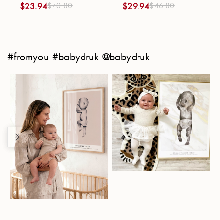
$
40.80
$
46.80
$
23.94
$
29.94
#fromyou #babydruk @babydruk
Hintergrund
Übernehmen
Samtschwarz
Nachtblau