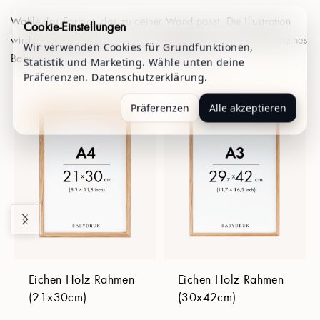
Wähle das Format, das zu deiner Wand passt. Die Illustration
Cookie-Einstellungen
wird immer anhand der von dir angegebenen Körperlänge deines
Wir verwenden Cookies für Grundfunktionen,
Babys skaliert: B2 = 1:1, A3 = 1:2, A4 = 1:3.
Statistik und Marketing. Wähle unten deine
Präferenzen.
Datenschutzerklärung
.
Präferenzen
Alle akzeptieren
Eichen Holz Rahmen
Eichen Holz Rahmen
(21x30cm)
(30x42cm)